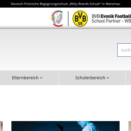
Deutsch-Polnische Begegnungsschule „Willy-Brandt-Schule” in Warschau
Elternbereich
Schülerbereich