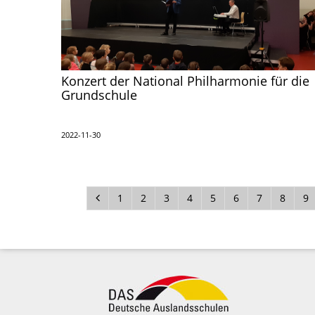
Konzert der National Philharmonie für die
Grundschule
2022-11-30
1
2
3
4
5
6
7
8
9