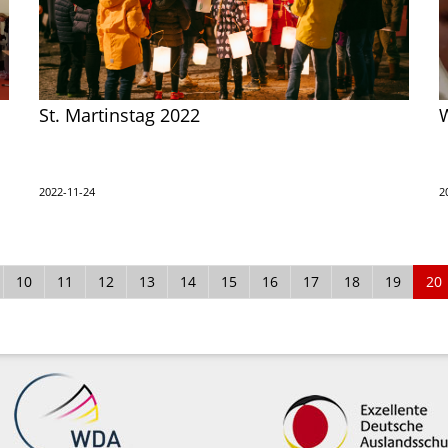
St. Martinstag 2022
2022-11-24
2
10
11
12
13
14
15
16
17
18
19
20