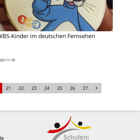
WBS-Kinder im deutschen Fernsehen
022-11-18
21
22
23
24
25
26
27