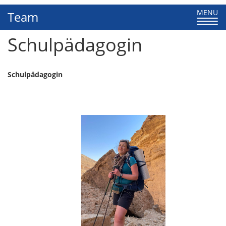
Toggle
MENU
Team
navigati
Schulpädagogin
Schulpädagogin