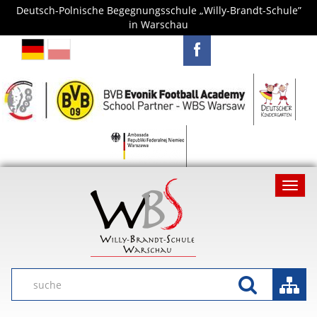
Deutsch-Polnische Begegnungsschule „Willy-Brandt-Schule”
in Warschau
Toggl
navig