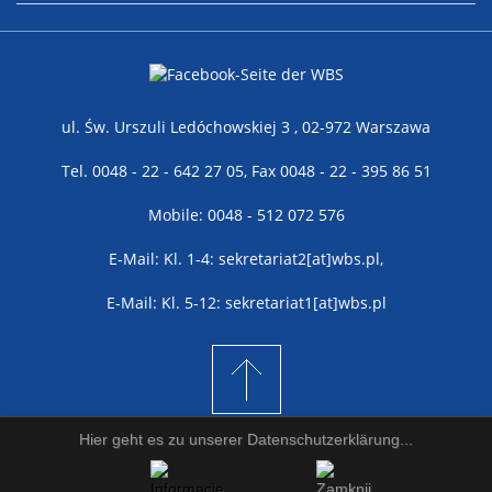
ul. Św. Urszuli Ledóchowskiej 3 , 02-972 Warszawa
Tel. 0048 - 22 - 642 27 05, Fax 0048 - 22 - 395 86 51
Mobile: 0048 - 512 072 576
E-Mail: Kl. 1-4: sekretariat2[at]wbs.pl,
E-Mail: Kl. 5-12: sekretariat1[at]wbs.pl
Hier geht es zu unserer Datenschutzerklärung...
© WBS Szkoła 2026 CMS - Created by
www.asis.pl
WebDesign:
good-site.pl