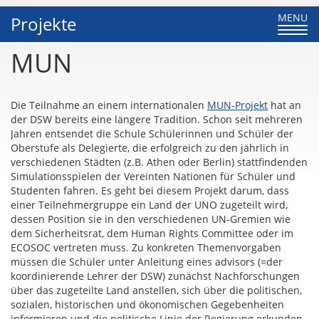
Toggle
MENU
Projekte
navigati
MUN
Die Teilnahme an einem internationalen
MUN-Projekt
hat an
der DSW bereits eine längere Tradition. Schon seit mehreren
Jahren entsendet die Schule Schülerinnen und Schüler der
Oberstufe als Delegierte, die erfolgreich zu den jährlich in
verschiedenen Städten (z.B. Athen oder Berlin) stattfindenden
Simulationsspielen der Vereinten Nationen für Schüler und
Studenten fahren. Es geht bei diesem Projekt darum, dass
einer Teilnehmergruppe ein Land der UNO zugeteilt wird,
dessen Position sie in den verschiedenen UN-Gremien wie
dem Sicherheitsrat, dem Human Rights Committee oder im
ECOSOC vertreten muss. Zu konkreten Themenvorgaben
müssen die Schüler unter Anleitung eines advisors (=der
koordinierende Lehrer der DSW) zunächst Nachforschungen
über das zugeteilte Land anstellen, sich über die politischen,
sozialen, historischen und ökonomischen Gegebenheiten
informieren und die politische Linie der Regierung erkunden.